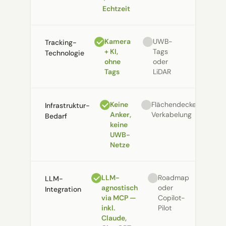
Echtzeit
Kamera
UWB-
Tracking-
+ KI,
Tags
Technologie
ohne
oder
Tags
LiDAR
Keine
Flächendeckende
Infrastruktur-
Anker,
Verkabelung
Bedarf
keine
UWB-
Netze
LLM-
Roadmap
LLM-
agnostisch
oder
Integration
via MCP —
Copilot-
inkl.
Pilot
Claude,