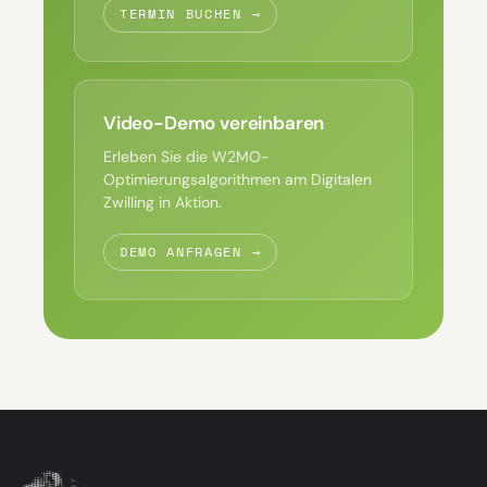
TERMIN BUCHEN →
Video-Demo vereinbaren
Erleben Sie die W2MO-
Optimierungsalgorithmen am Digitalen
Zwilling in Aktion.
DEMO ANFRAGEN →