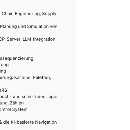
ly Chain Engineering, Supply
n, Planung und Simulation von
MCP-Server, LLM-Integration
gssequenzierung,
rung
ung
erung: Kartons, Paletten,
L&RS
 Touch- und scan-freies Lager
ung, Zählen
ntrol System
 die KI-basierte Navigation