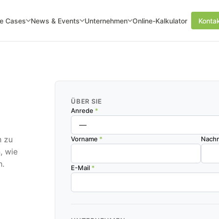
e Cases
News & Events
Unternehmen
Online-Kalkulator
Konta
ÜBER SIE
Anrede
*
n zu
Vorname
*
Nach
, wie
n.
E-Mail
*