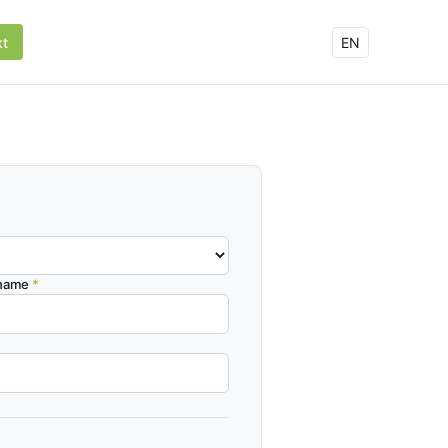
kt
EN
name
*