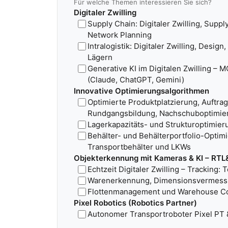
Für welche Themen interessieren Sie sich?
Digitaler Zwilling
Supply Chain: Digitaler Zwilling, Supp
Network Planning
Intralogistik: Digitaler Zwilling, Desig
Lägern
Generative KI im Digitalen Zwilling – 
(Claude, ChatGPT, Gemini)
Innovative Optimierungsalgorithmen
Optimierte Produktplatzierung, Auftra
Rundgangsbildung, Nachschuboptimie
Lagerkapazitäts- und Strukturoptimier
Behälter- und Behälterportfolio-Optimi
Transportbehälter und LKWs
Objekterkennung mit Kameras & KI – RT
Echtzeit Digitaler Zwilling – Tracking:
Warenerkennung, Dimensionsvermess
Flottenmanagement und Warehouse Co
Pixel Robotics (Robotics Partner)
Autonomer Transportroboter Pixel PT &