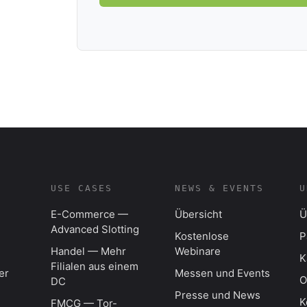
USE CASES
NEWS & EVENTS
U
E-Commerce —
Übersicht
Ü
Advanced Slotting
Kostenlose
P
Handel — Mehr
Webinare
K
Filialen aus einem
er
Messen und Events
O
DC
Presse und News
K
FMCG — Tor-