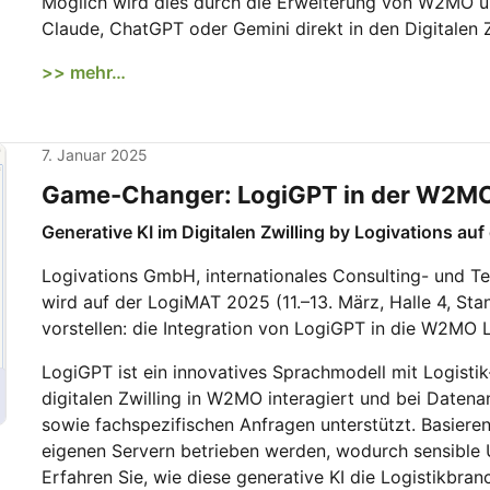
Möglich wird dies durch die Erweiterung von W2MO 
Claude, ChatGPT oder Gemini direkt in den Digitalen Z
>> mehr…
7. Januar 2025
Game-Changer: LogiGPT in der W2MO 
Generative KI im Digitalen Zwilling by Logivations au
Logivations GmbH, internationales Consulting- und 
wird auf der LogiMAT 2025 (11.–13. März, Halle 4, St
vorstellen: die Integration von LogiGPT in die W2MO L
LogiGPT ist ein innovatives Sprachmodell mit Logist
digitalen Zwilling in W2MO interagiert und bei Daten
sowie fachspezifischen Anfragen unterstützt. Basiere
eigenen Servern betrieben werden, wodurch sensible
Erfahren Sie, wie diese generative KI die Logistikbran