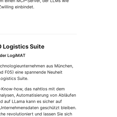
um einen MCP-Server, der LLMs wie
willing einbindet.
Logistics Suite
f der LogiMAT
Technologieunternehmen aus München,
and F05) eine spannende Neuheit
ogistics Suite.
ik-Know-how, das nahtlos mit dem
analysen, Automatisierung von Abläufen
nd auf LLama kann es sicher auf
 Unternehmensdaten geschützt bleiben.
che revolutioniert und lassen Sie sich