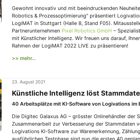
Gewohnt innovativ und mit beeindruckenden Neuheiten h
Robotics & Prozessoptimierung" präsentiert Logivati
LogiMAT in Stuttgart (Halle 8, Stand F05). Mitausstell
Partnerunternehmen
Pixel Robotics GmbH
– Spezialis
mit Künstlicher Intelligenz. Wir freuen uns darauf, Ih
Rahmen der LogiMAT 2022 LIVE zu präsentieren!
>> mehr…
23. August 2021
Künstliche Intelligenz löst Stammda
40 Arbeitsplätze mit KI-Software von Logivations im 
Die Digitec Galaxus AG – grösster Onlinehändler der 
Zusammenarbeit zur Verbesserung der Stammdaten vo
Logivations KI-Software zur Warenerkennung, Zählung
ausführlichen Testphase sind nun die ersten 40 gepla