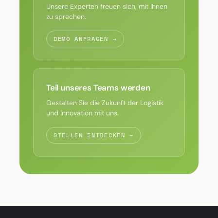
Unsere Experten freuen sich, mit Ihnen
zu sprechen.
DEMO ANFRAGEN →
Teil unseres Teams werden
Gestalten Sie die Zukunft der Logistik
und Innovation mit uns.
STELLEN ENTDECKEN →