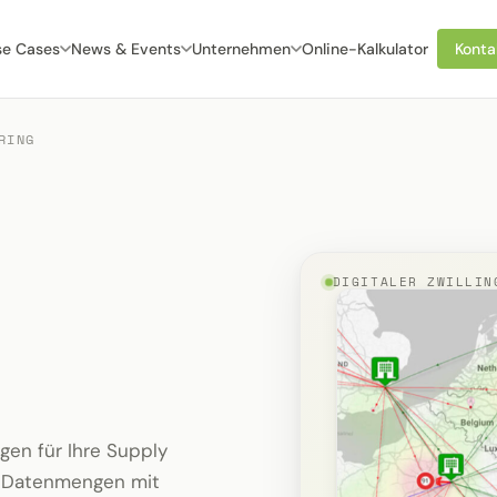
se Cases
News & Events
Unternehmen
Online-Kalkulator
Konta
RING
DIGITALER ZWILLIN
gen für Ihre Supply
er Datenmengen mit