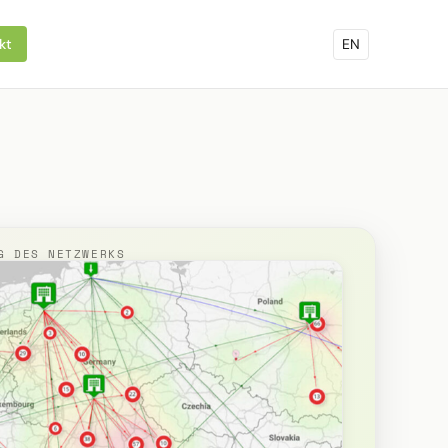
kt
EN
G DES NETZWERKS